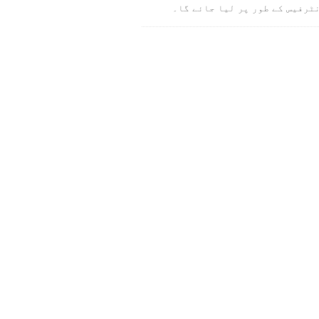
ٹرفیس کے طور پر لیا جائے گا۔